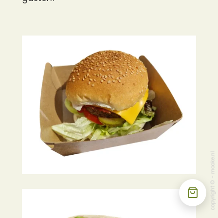
mooke.nl
-
copyright ©