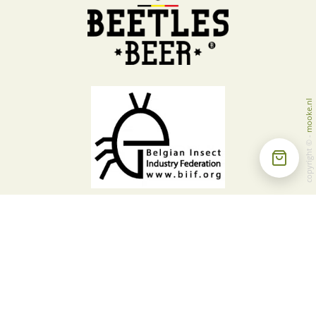
mooke.nl
-
copyright ©