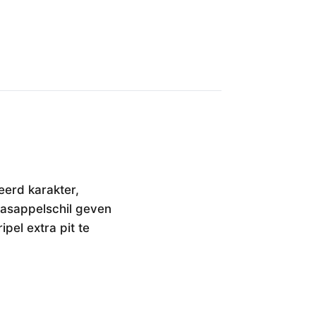
eerd karakter,
aasappelschil geven
pel extra pit te