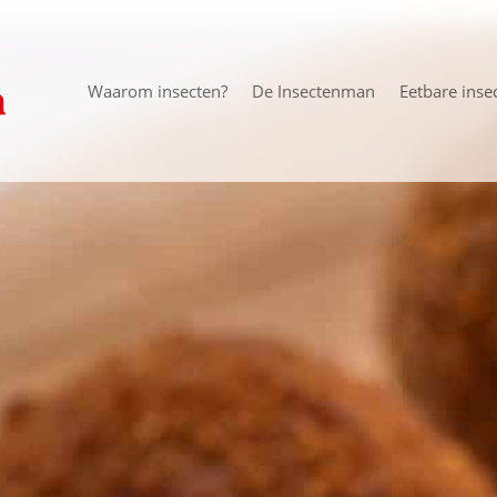
Waarom insecten?
De Insectenman
Eetbare inse