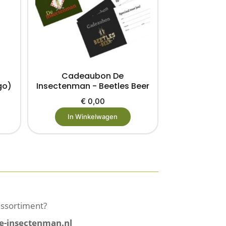
Cadeaubon De
go)
Insectenman - Beetles Beer
€
0,00
In Winkelwagen
 assortiment?
e-insectenman.nl