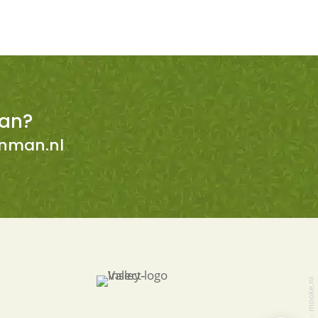
an?
enman.nl
mooke.nl
-