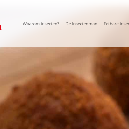
Waarom insecten?
De Insectenman
Eetbare inse